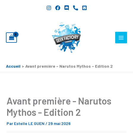
Aller
Avant
au
première
contenu
-
Narutos
Mythos
-
Edition
2
Accueil
Avant première – Narutos Mythos – Edition 2
Avant première - Narutos
Mythos - Edition 2
Par
Estelle LE GUEN
/
29 mai 2026