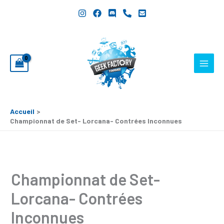
Aller
Championnat
au
de
contenu
Set-
Lorcana-
Contrées
Inconnues
Accueil
Championnat de Set- Lorcana- Contrées Inconnues
Championnat de Set-
Lorcana- Contrées
Inconnues