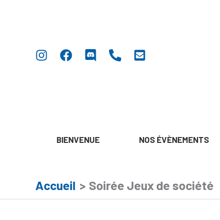
Aller
Soirée
au
Jeux
contenu
de
société
BIENVENUE
NOS ÉVÈNEMENTS
Accueil
Soirée Jeux de société