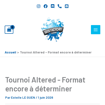
Aller
Tournoi
au
Altered
contenu
-
Format
encore
à
déterminer
Accueil
Tournoi Altered – Format encore à déterminer
Tournoi Altered - Format
encore à déterminer
Par
Estelle LE GUEN
/
1 juin 2026