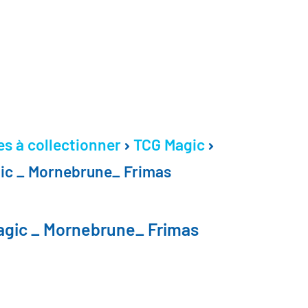
es à collectionner
TCG Magic
c _ Mornebrune_ Frimas
gic _ Mornebrune_ Frimas