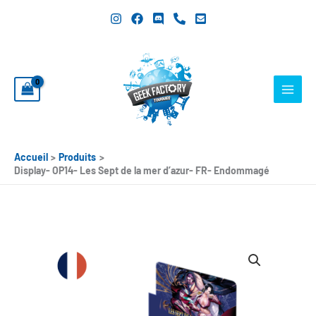
Aller
au
contenu
Accueil
Produits
Display- OP14- Les Sept de la mer d’azur- FR- Endommagé